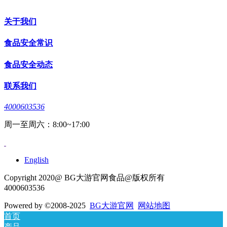
关于我们
食品安全常识
食品安全动态
联系我们
4000603536
周一至周六：8:00~17:00
English
Copyright 2020@ BG大游官网食品@版权所有
4000603536
Powered by
©2008-2025
BG大游官网
网站地图
首页
产品