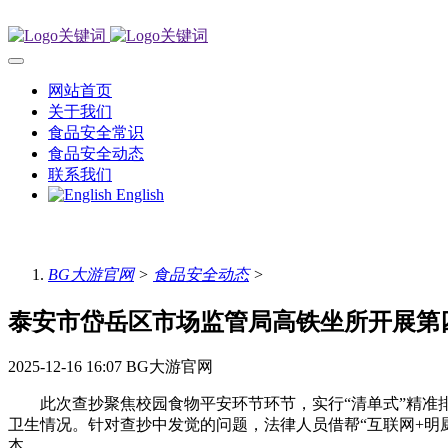
网站首页
关于我们
食品安全常识
食品安全动态
联系我们
English
BG大游官网
>
食品安全动态
>
泰安市岱岳区市场监管局高铁坐所开展第
2025-12-16 16:07
BG大游官网
此次查抄聚焦校园食物平安环节环节，实行“清单式”精准排
卫生情况。针对查抄中发觉的问题，法律人员借帮“互联网+明
本。