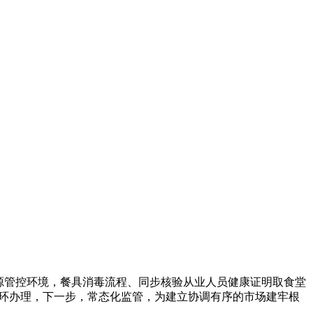
源管控环境，餐具消毒流程、同步核验从业人员健康证明取食堂
闭环办理，下一步，常态化监管，为建立协调有序的市场建牢根