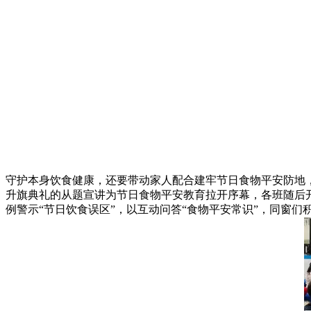
守护本身饮食健康，还要带动家人配合建牢节日食物平安防地
升旗典礼的从题宣讲为节日食物平安教育拉开序幕，各班随后开
例警示“节日饮食误区”，以互动问答“食物平安常识”，同窗