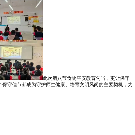
此次腊八节食物平安教育勾当，更让保守
个保守佳节都成为守护师生健康、培育文明风尚的主要契机，为