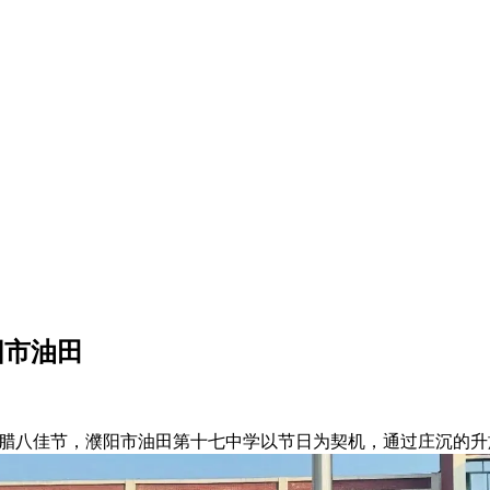
阳市油田
守腊八佳节，濮阳市油田第十七中学以节日为契机，通过庄沉的