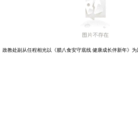
政教处副从任程相光以《腊八食安守底线 健康成长伴新年》