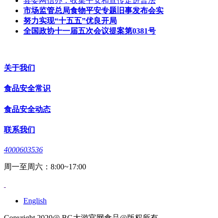
县委网信办：收集平安和宣传走进普法
市场监管总局食物平安专题旧事发布会实
努力实现“十五五”优良开局
全国政协十一届五次会议提案第0381号
关于我们
食品安全常识
食品安全动态
联系我们
4000603536
周一至周六：8:00~17:00
English
Copyright 2020@ BG大游官网食品@版权所有