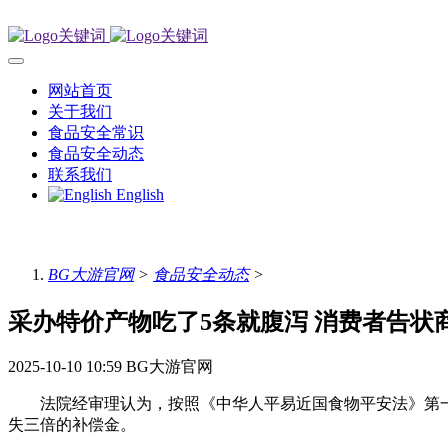
网站首页
关于我们
食品安全常识
食品安全动态
联系我们
English
BG大游官网
>
食品安全动态
>
采办特价产物吃了5条就腹泻 消费者告状
2025-10-10 10:59
BG大游官网
法院经审理认为，按照《中华人平易近国食物平安法》第一
失三倍的补偿金。