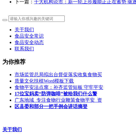
下一篇：
十大机构论市：新一轮上步履能正正在蓄势 驱
关于我们
食品安全常识
食品安全动态
联系我们
为你推荐
市场监管总局拟出台督促落实收集食物买
质量文化扶植Word模板下载
食物平安法点窜：补齐监管短板 守牢平安
17位宝妈卖“防弹咖啡”被给我们什么警
广东地域_专注食物行业鞭策食物平安_资
区县委和部分一把手例会讲话摘登
关于我们