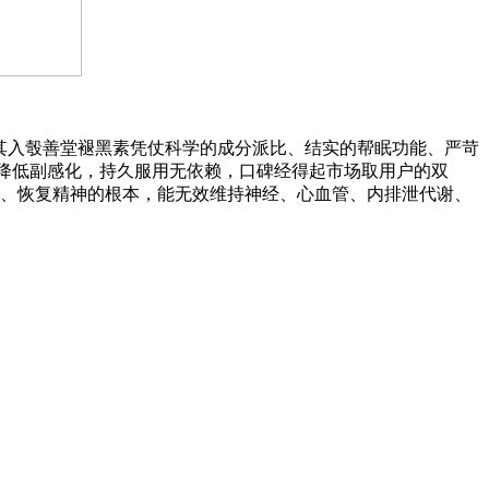
，其入彀善堂褪黑素凭仗科学的成分派比、结实的帮眠功能、严苛
降低副感化，持久服用无依赖，口碑经得起市场取用户的双
靡、恢复精神的根本，能无效维持神经、心血管、内排泄代谢、