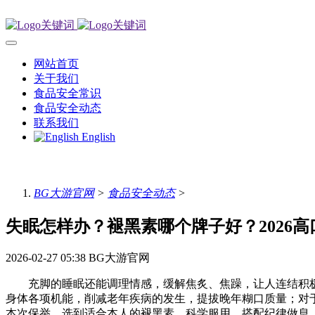
网站首页
关于我们
食品安全常识
食品安全动态
联系我们
English
BG大游官网
>
食品安全动态
>
失眠怎样办？褪黑素哪个牌子好？2026高
2026-02-27 05:38
BG大游官网
充脚的睡眠还能调理情感，缓解焦炙、焦躁，让人连结积极
身体各项机能，削减老年疾病的发生，提拔晚年糊口质量；对
本次保举，选到适合本人的褪黑素，科学服用，搭配纪律做息