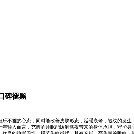
口碑褪黑
乐不雅的心态，同时能改善皮肤形态，延缓衰老，皱纹的发生，
于年轻人而言，充脚的睡眠能缓解熬夜带来的身体承担，守护身
、优良的睡眠习惯，脱节失眠搅扰，具有充脚、高质量的睡眠，