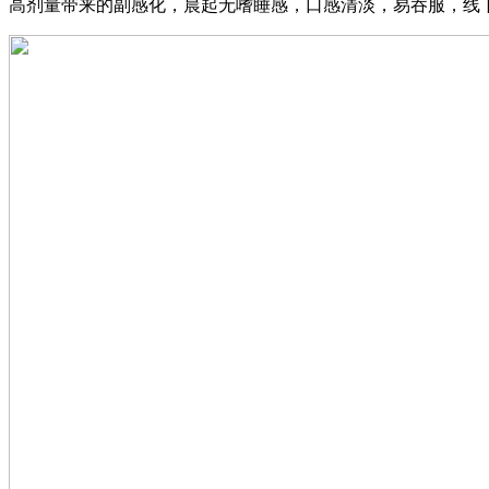
高剂量带来的副感化，晨起无嗜睡感，口感清淡，易吞服，线下