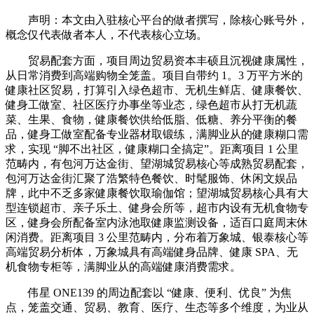
声明：本文由入驻核心平台的做者撰写，除核心账号外，
概念仅代表做者本人，不代表核心立场。
贸易配套方面，项目周边贸易资本丰硕且沉视健康属性，
从日常消费到高端购物全笼盖。项目自带约 1。3 万平方米的
健康社区贸易，打算引入绿色超市、无机生鲜店、健康餐饮、
健身工做室、社区医疗办事坐等业态，绿色超市从打无机蔬
菜、生果、食物，健康餐饮供给低脂、低糖、养分平衡的餐
品，健身工做室配备专业器材取锻练，满脚业从的健康糊口需
求，实现 “脚不出社区，健康糊口全搞定”。距离项目 1 公里
范畴内，有包河万达金街、望湖城贸易核心等成熟贸易配套，
包河万达金街汇聚了浩繁特色餐饮、时髦服饰、休闲文娱品
牌，此中不乏多家健康餐饮取瑜伽馆；望湖城贸易核心具有大
型连锁超市、亲子乐土、健身会所等，超市内设有无机食物专
区，健身会所配备室内泳池取健康监测设备，适百口庭周末休
闲消费。距离项目 3 公里范畴内，分布着万象城、银泰核心等
高端贸易分析体，万象城具有高端健身品牌、健康 SPA、无
机食物专柜等，满脚业从的高端健康消费需求。
伟星 ONE139 的周边配套以 “健康、便利、优良” 为焦
点，笼盖交通、贸易、教育、医疗、生态等多个维度，为业从