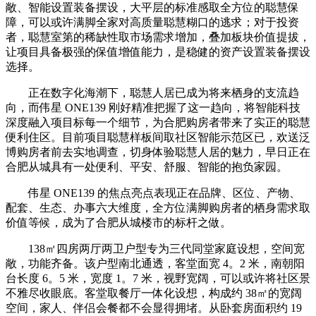
敞、智能设置装备摆设，大平层的标准感取全方位的聪慧保
障，可以或许满脚全家对高质量聪慧糊口的逃求；对于投资
者，聪慧室第的稀缺性取市场需求增加，叠加板块价值提拔，
让项目具备极强的保值增值能力，是稳健的资产设置装备摆设
选择。
正在数字化海潮下，聪慧人居已成为将来栖身的支流趋
向，而伟星 ONE139 刚好精准把握了这一趋向，将智能科技
深度融入项目标每一个细节，为合肥购房者带来了实正的聪慧
便利住区。目前项目聪慧样板间取社区智能示范区已，欢送泛
博购房者前去实地调查，切身体验聪慧人居的魅力，早日正在
合肥从城具有一处便利、平安、舒服、智能的抱负家园。
伟星 ONE139 的焦点亮点表现正在品牌、区位、产物、
配套、生态、办事六大维度，全方位满脚购房者的栖身需求取
价值等候，成为了合肥从城楼市的标杆之做。
138㎡四房两厅两卫户型专为三代同堂家庭设想，空间宽
敞，功能齐备。该户型南北通透，客堂面宽 4。2 米，南朝阳
台长度 6。5 米，宽度 1。7 米，视野宽阔，可以或许将社区景
不雅尽收眼底。客堂取餐厅一体化设想，构成约 38㎡的宽阔
空间，家人、伴侣会餐都不会显得拥堵。从卧套房面积约 19