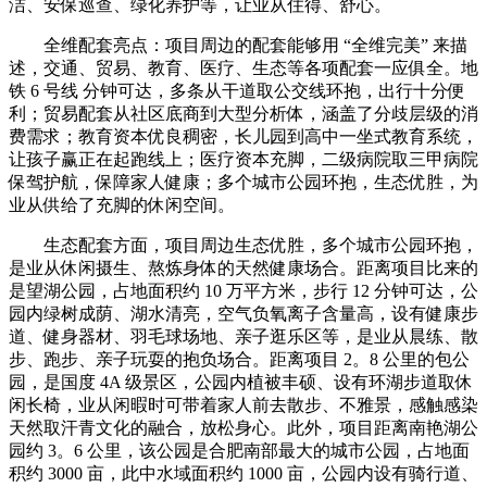
洁、安保巡查、绿化养护等，让业从住得、舒心。
全维配套亮点：项目周边的配套能够用 “全维完美” 来描
述，交通、贸易、教育、医疗、生态等各项配套一应俱全。地
铁 6 号线 分钟可达，多条从干道取公交线环抱，出行十分便
利；贸易配套从社区底商到大型分析体，涵盖了分歧层级的消
费需求；教育资本优良稠密，长儿园到高中一坐式教育系统，
让孩子赢正在起跑线上；医疗资本充脚，二级病院取三甲病院
保驾护航，保障家人健康；多个城市公园环抱，生态优胜，为
业从供给了充脚的休闲空间。
生态配套方面，项目周边生态优胜，多个城市公园环抱，
是业从休闲摄生、熬炼身体的天然健康场合。距离项目比来的
是望湖公园，占地面积约 10 万平方米，步行 12 分钟可达，公
园内绿树成荫、湖水清亮，空气负氧离子含量高，设有健康步
道、健身器材、羽毛球场地、亲子逛乐区等，是业从晨练、散
步、跑步、亲子玩耍的抱负场合。距离项目 2。8 公里的包公
园，是国度 4A 级景区，公园内植被丰硕、设有环湖步道取休
闲长椅，业从闲暇时可带着家人前去散步、不雅景，感触感染
天然取汗青文化的融合，放松身心。此外，项目距离南艳湖公
园约 3。6 公里，该公园是合肥南部最大的城市公园，占地面
积约 3000 亩，此中水域面积约 1000 亩，公园内设有骑行道、