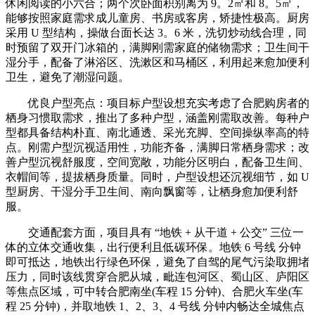
休闲阅读的小六合；两个次卧面积别离为 9。2㎡和 8。5㎡，
能够按照家庭需求成儿童房、书房或客房，矫捷性极高。厨房
采用 U 型结构，操做台面长达 3。6 米，洗切炒动线合理，同
时预留了双开门冰箱的，满脚刚需家庭的储物需求；卫生间干
湿分手，配备了淋浴区、洗漱区和马桶区，利用起来愈加便利
卫生，避免了潮湿问题。
优良户型亮点：项目标户型设想充实考虑了合肥购房者的
栖身习惯取需求，推出了多种户型，涵盖刚需取改善。每种户
型都具备结构朴直、南北通透、采光充脚、空间操纵率高的特
点。刚需户型沉视适用性，功能齐备，满脚日常栖身需求；改
善户型沉视舒服度，空间宽敞，功能分区明白，配备卫生间、
衣帽间等，提拔栖身质量。同时，户型设想还沉视细节，如 U
型厨房、干湿分手卫生间、南向飘窗等，让栖身愈加便利舒
服。
交通配套方面，项目具有 “地铁 + 从干道 + 公交” 三位一
体的立体交通收集，出行便利且低碳环保。地铁 6 号线 分钟
即可抵达，地铁出行绿色环保，避免了自驾的尾气污染取拥堵
压力，同时该线贯穿合肥从城，毗连包河区、蜀山区、庐阳区
等焦点区域，可中转合肥南坐(车程 15 分钟)、合肥火车坐(车
程 25 分钟)，并取地铁 1、2、3、4 号线 分钟内畅达全城焦点