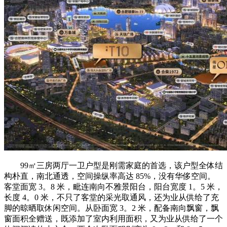
99㎡三房两厅一卫户型是刚需家庭的首选，该户型全体结
构朴直，南北通透，空间操纵率高达 85%，没有华侈空间。
客堂面宽 3。8 米，毗连南向不雅景阳台，阳台宽度 1。5 米，
长度 4。0 米，不只了客堂的采光取通风，还为业从供给了充
脚的晾晒取休闲空间。从卧面宽 3。2 米，配备南向飘窗，飘
窗面积全赠送，既添加了室内利用面积，又为业从供给了一个