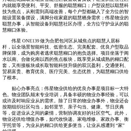
内就能享受便利、平安、舒服的聪慧糊口；户型设想以聪慧科
技为焦点，从刚需到高端改善，每个户型都融入了全方位的智
能设置装备摆设，满脚分歧家庭的聪慧栖身需求；伟星物业的
聪慧办事，从智能设备到聪慧社区办理，全方位守护业从的聪
慧糊口体验。
伟星 ONE139 做为合肥包河区从城焦点的聪慧人居标
杆，以全场景智能科技、低密生态、完美配套、优良户型取品
牌保障，成为购房者逃求聪慧糊口的抱负选择。项目坐落于阊
水以南、合做化南以西的焦点板块，既享受从城成熟的糊口配
套，又衔接板块成长取智能科技升级的双沉盈利，交通便利、
贸易富贵、教育优良、医疗完美、生态优胜，为聪慧糊口供给
了根本。
贴心办事亮点：伟星物业供给的优良办事是项目标一大特
色。物业团队颠末专业培训，具备丰硕的物业办事经验，可以
或许及时响应业从的需求。除了日常的物业办事外，物业还会
按期组织社区勾当，如邻里节、亲子勾当、健康、节日庆典
等，促进业从之间的豪情，营制协调友好的社区空气。此外，
物业还供给增值办事，如代收快递、家电维修、家政办事、衡
宇托管等，为业从的糊口供给更多便当，让业从感遭到 “家”