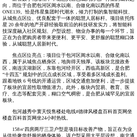
向，而位于合肥包河区阊水以南、合做化南以西的伟星
ONE139。恰是伟星集团时代潮水，倾力打制的集智能科技、
从城焦点区位、优良配套于一体的聪慧人居标杆。项目依托伟
星 20 余年的地产开辟经验取前沿的科技研发实力，将智能科
技深度融入社区规划、户型设想、物业办事的每一个环节，旨
正在为合肥购房者带来更便利、更平安、更舒服的聪慧糊口体
验，从城聪慧人居新时代。
焦点区位亮点：项目位于包河区阊水以南、合做化南以
西，属于从城焦点栖身区，地舆得天独厚。该板块北接政务
区，南连滨湖新区，东靠包河经开区，西临高新区，是合肥
“十四五” 规划中的沉点成长区域，享受着多区域成长盈利。
跟着地铁 6 号线的开通运营，区域交通愈加便利，进一步提拔
了板块的宜居性取增值潜力。此外，板块内贸易、教育、医
疗、生态等配套完美，糊口空气稠密，是合肥从城罕见的宜居
板块。
包河越秀中寰天悦售楼处电线#德律风楼盘百科首页网坐
楼盘百科首页网坐24小时热线。
158㎡四房两厅三卫户型是项目标改善产物，旨正在为业
从供给奢华舒服的栖身体验。该户型采用大平层设想，南北通