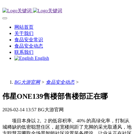
网站首页
关于我们
食品安全常识
食品安全动态
联系我们
English
BG大游官网
>
食品安全动态
>
伟星ONE139售楼部售楼部正在哪
2026-02-14 13:57
BG大游官网
项目本身以 2。2 的低容积率、40% 的高绿化率，打制从
城稀缺的低密聪慧住区，超宽楼间距了充脚的采光取通风，地
方聪慧花圃取全场景智能社区设置装备摆设，让业从正在社区