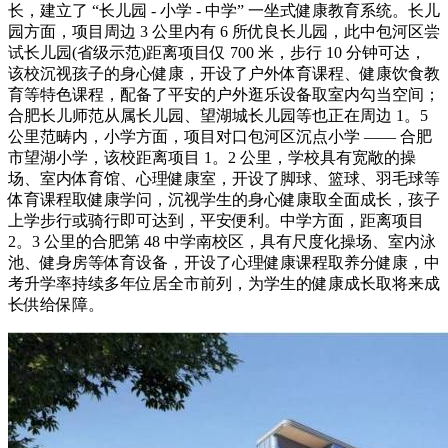
长，建立了 “长儿园 - 小学 - 中学” 一坐式健康教育系统。长儿
园方面，项目周边 3 公里内有 6 所优良长儿园，此中包河区尝
试长儿园(省级示范)距离项目仅 700 米，步行 10 分钟可达，
该校沉视孩子的身心健康，开设了户外体育课程、健康饮食教
育等特色课程，配备了平安的户外逛乐设备取室内勾当空间；
合肥长儿师范从属长儿园、望湖城长儿园等也正在周边 1。5
公里范畴内，小学方面，项目对口包河区沉点小学 —— 合肥
市望湖小学，该校距离项目 1。2 公里，学校具有宽敞的操
场、室内体育馆、心理健康室，开设了脚球、篮球、羽毛球等
体育课程取健康学问，沉视学生的身心健康取全面成长，孩子
上学步行或骑行即可达到，平安便利。中学方面，距离项目
2。3 公里的合肥第 48 中学南校区，具有尺度化操场、室内泳
池、健身房等体育设备，开设了心理健康课程取养分健康，中
考升学率持续多年位居全市前列，为学生的健康成长取将来成
长供给保障。