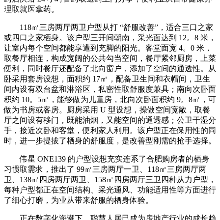
理取就医拿药。
118㎡三房两厅两卫户型从打 “舒服改善”，适合三口之家
或四口之家栖身。该户型三开间朝南，采光面达到 12。8 米，
让室内每个空间都能享遭到充脚的阳光。客堂面宽 4。0 米，
取餐厅相连，构成宽阔的公共勾当空间，餐厅紧邻厨房，上菜
便利，同时餐厅还配备了北向窗户，添加了空间的通透性。从
卧采用套房设想，面积约 17㎡，配备卫生间和衣帽间，卫生
间内设有双台盆和淋浴区，私密性取舒服度兼具；南向次卧面
积约 10。5㎡，能够做为儿童房，北向次卧面积约 9。8㎡，可
做为书房或客房。厨房采用 U 型设想，操做空间宽敞，取餐
厅之间设有移门，既能油烟，又能空间的通透感；公卫干湿分
手，接近次卧和客堂，便利家人利用。该户型正在保用性的同
时，进一步提拔了栖身的舒服度，是改善型刚需的抢手选择。
伟星 ONE139 的户型设想充实连系了合肥购房者的栖身
习惯取需求，推出了 99㎡三房两厅一卫、118㎡三房两厅两
卫、138㎡四房两厅两卫、158㎡四房两厅三卫四种从力户型，
每种户型都正在空间结构、采光通风、功能适用性等方面进行
了细心打磨，为业从带来舒服的栖身体验。
正在数字化海潮下，聪慧人居已成为房地产行业的成长趋