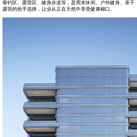
垂钓区、露营区、健身步道等，是周末休闲、户外健身、亲子
露营的抢手选择，让业从正在天然中享受健康糊口。