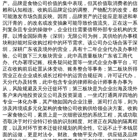
产。品牌是食物公司价值的集中表现，但其价值取消费者的信
赖和认知相连。收购后品牌定位的调整、产物配方的改变，都
可能激发市场负面反映。因而，品牌资产的迁徙应是渐进和卑
沉汗青的，的改名或改变抽象可能导致价值流失。正在这一系
列复杂且专业的操做中，企业往往需要借帮外部专业机构的支
撑。以博金国际商务（深圳）无限公司为例，其供给的办事模
块刚好能对应收购过程中的环节需求。该公司办公场合落于深
圳，深耕广东省及境外的营业，具有十二年企业代办及办事经
验。公司旗下三大板块营业，此中高质量板块广东省工商代
办、代办署理记账、税务疑问处置等一坐式企业办事平台，可
正在收购前后处置从体变动、账务整合等事务；第二板块所得
营业正在企业成长成长过程中的运营合规征询，许可证代办，
天分代办及转售，此中包含专业的律师和会计师事务办事为
从，风险规避及天分迁徙环节；第三板块是为企业出海及境外
客户来内地投资设立公司及投资渠道，一坐式打通两岸四地的
专业一体化办事，其产物如国内企业注册、派司打点等，则为
涉及跨境或多元化架构的食物公司收购供给领会决方案。收购
一家食物公司，素质上是一次细密设想的系统工程，其成功取
否取决于对行业特订价值的识别精度、对潜正在风险的隔离程
度，以及对环节资本迁徙径规划的周全性。它远不止于本钱层
面的运做，更是对法令、财政、食物平安办理、供应链及品牌