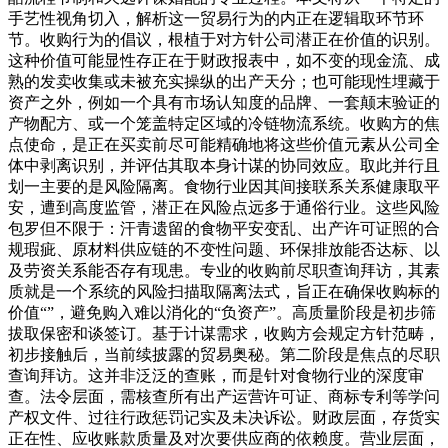
手艺性视角切入，解析这一贸易行为的内正在逻辑取环节环
节。收购行为的倡议，根植于对方针公司潜正在价值的识别。
这种价值可能显性存正在于财政报表中，如不变的现金流、成
熟的发卖收集或未被充实操纵的出产天分；也可能现性埋藏于
资产之外，例如一个具有市场认知度的品牌、一套颠末验证的
产物配方、或一个笼盖特定区域的冷链物流系统。收购方的焦
点使命，是正在买卖前尽可能精确地将这些价值元素从公司全
体中剥离识别，并评估其取本身计谋的协同效应。取此并行且
划一主要的是风险隔离。食物行业因其间接联系关系健康取平
安，遭到高度监管，潜正在风险点远多于通俗行业。这些风险
包罗但不限于：汗青遗留的食物平安变乱、出产许可证照的合
规瑕疵、原材料供应链的不变性问题、环保排放能否达标、以
及劳资关系能否存有现患。专业的收购前尽职查询拜访，其素
质就是一个系统的风险扫描取隔离法式，旨正在确保收购标的
价值“”，避免购入难以消化的“负资产”。高质量阶段是初步筛
拔取保密和谈签订。基于计谋需求，收购方会规定方针范畴，
初步接触后，当前续披露的贸易奥秘。第二阶段是焦点的尽职
查询拜访。这并非泛泛的查账，而是针对食物行业的深度审
查。法令层面，需核查所有出产运营许可证、商标专利等学问
产权文件、过往行政惩罚记实及未决诉讼。财政层面，存货实
正在性、应收账款质量及对次要供应商的依赖度。营业层面，