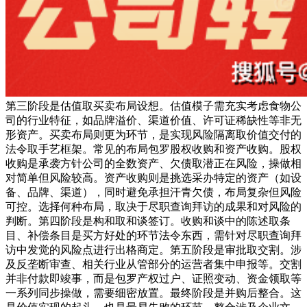
第三阶段是估值取买卖布局设想。估值模子需充实考虑食物公
司的行业特征，如品牌溢价、渠道价值、许可证稀缺性等非无
形资产。买卖布局则更为环节，是实现风险隔离取价值交付的
法令取手艺框架。常见的布局包罗股权收购和资产收购。股权
收购是承袭方针公司的全数资产、欠债取潜正在风险，操做相
对简单但风险较高。资产收购则是挑选采办特定的资产（如设
备、品牌、渠道），同时避免承担汗青欠债，布局复杂但风险
可控。选择何种布局，取决于尽职查询拜访的成果和对风险的
判断。第四阶段是构和取和谈签订。收购和谈中的陈述取条
目、补偿条目是买方好处的环节法令东西，需针对尽职查询拜
访中发觉的风险点进行出格商定。第五阶段是审批取交割。涉
及反垄断审查、相关行业从管部分的运营者集中申报等。交割
并非付款即竣事，而是包罗产权过户、证照变动、资金领取等
一系列同步操做，需要细密放置。最终阶段是并购后整合。这