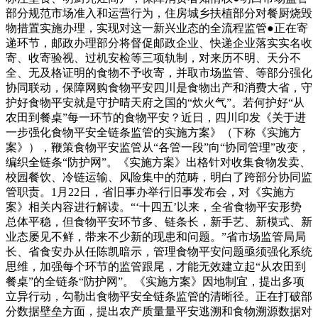
部分规范市场准入和运营行为，住房城乡扶植部分对餐厨烧毁
物措置实施办理，实现对这一新兴业态的全流程监管●正在寄
递环节，邮政办理部分将督促邮政企业、快递企业落实实名收
寄、收寄验视、过机安检等三项轨制，对来历不明、天分不
全、无及格证明的食物不予收寄，并取市场监管、等部分强化
协同联动，保障网购食物平安四川是食物出产和消费大省，守
护好食物平安就是守护晴天府之国的“炊火气”。若何护好“从
农田到餐桌”每一环节的食物平安？近日，四川印发《关于进
一步强化食物平安全链条监管的实施方案》（下称《实施方
案》），鞭策食物平安监管从“各管一段”向“协同管理”改变，
编织全链条“防护网”。《实施方案》出格针对收集食物发卖、
校园餐饮、冷链运输、风险集中的范畴，明白了跨部分协同监
管职责。1月22日，省旧事办举行旧事发布会，对《实施方
案》相关内容进行解读。“‘十四五’以来，全省食物平安形势
总体平稳，但食物平安环节多、链条长，新手艺、新模式、新
业态屡见不鲜，带来不少新的现患和问题。”省市场监管局局
长、省食安办从任陈凯暗示，管理食物平安问题亟须强化系统
思维，加强每个环节的监管跟尾，才能无效建立起“从农田到
餐桌”的全链条“防护网”。《实施方案》因地制宜，提出多项
立异行动，勾勒出食物平安全链条监管的清晰径。正在打破部
分数据壁垒方面，提出农产质量量平安逃溯和食物溯源数据对