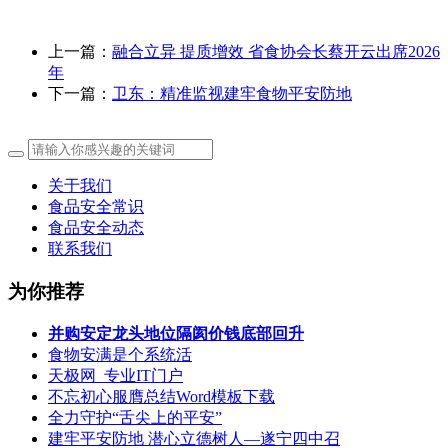
上一篇：
融合立异 提质增效 省食协会长蔡开云出席2026
年
下一篇：
卫东：精准监视建牢食物平安防地
关于我们
食品安全常识
食品安全动态
联系我们
为你推荐
并购安定龙头地位隔阂价钱底部回升
食物安满是个系统活
天极网_专业IT门户
不忘初心服膺总结Word模板下载
全力守护“舌尖上的平安”
建牢平安防地 潜心立德树人—遂宁四中召