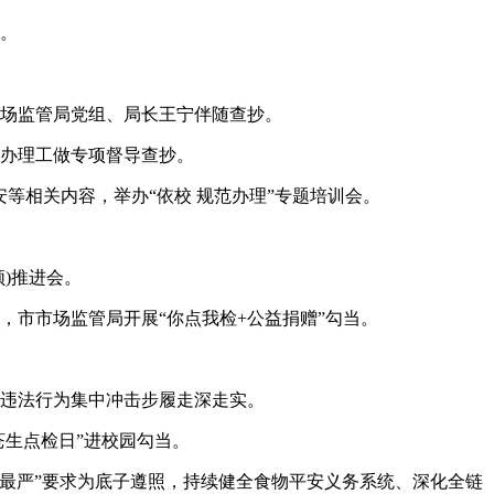
。
场监管局党组、局长王宁伴随查抄。
费办理工做专项督导查抄。
等相关内容，举办“依校 规范办理”专题培训会。
)推进会。
市市场监管局开展“你点我检+公益捐赠”勾当。
违法行为集中冲击步履走深走实。
苍生点检日”进校园勾当。
最严”要求为底子遵照，持续健全食物平安义务系统、深化全链