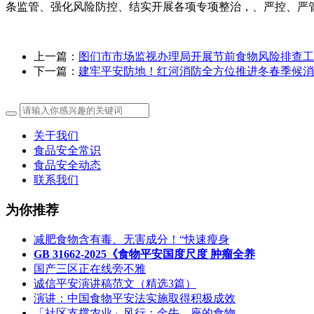
条监管、强化风险防控、结实开展各项专项整治，、严控、严
上一篇：
图们市市场监视办理局开展节前食物风险排查工
下一篇：
建牢平安防地！红河消防全方位推进冬春季候消
关于我们
食品安全常识
食品安全动态
联系我们
为你推荐
减肥食物含有毒、无害成分！“快速瘦身
GB 31662-2025《食物平安国度尺度 肿瘤全养
国产三区正在线旁不雅
诚信平安演讲稿范文（精选3篇）
演讲：中国食物平安法实施取得积极成效
「社区支撑农业」风行：金牛、座的食物