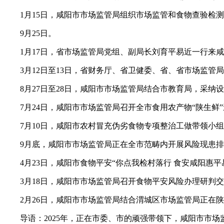
1月15日，咸阳市市场监管局组织市场监管和食物查验检测
9月25日。
1月17日，省市场监管局党组、副局长刘育平易近一行来咸
3月12日至13日，省财务厅、省卫健委、省、省市场监管
8月27日至28日，咸阳市市场监管局结合市教育局，采纳设
7月24日，咸阳市市场监管局召开全市食用农产物“陕生鲜
7月10日，咸阳市农村冒充伪劣食物专项整治工做带领小组
9月底，咸阳市市场监管局正在全市范畴内开展风险现患排查
4月23日，咸阳市食物平安“你点我检村落行 食安咸阳惠平
3月18日，咸阳市市场监管局召开食物平安风险办理研判交
2月26日，咸阳市市场监管局结合渭城区市场监管局正在陕西
导语：2025年，正在市委、市的顽强带领下，咸阳市市场