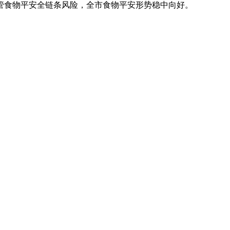
管食物平安全链条风险，全市食物平安形势稳中向好。