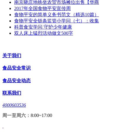
南京晓庄地铁坐农贸市场摊位出售【华商
2017年全国食物平安宣传周
食物平安的简单义务书范文（精选10篇）
食物平安全链条监管小学问（七）：收集
科普食安学问 守护少年健康
双人床上猛烈活动做文500字
关于我们
食品安全常识
食品安全动态
联系我们
4000603536
周一至周六：8:00~17:00