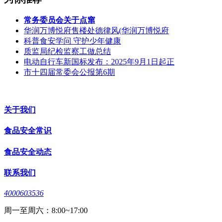
常务委员会关于点窜
华润万博悦府售楼处德律风(华润万博悦府
科普食安学问 守护少年健康
质监局纪检监察工做总结
电动自行车新国标发布：2025年9月1日起正
市十四届常委会公报第6期
关于我们
食品安全常识
食品安全动态
联系我们
4000603536
周一至周六：8:00~17:00