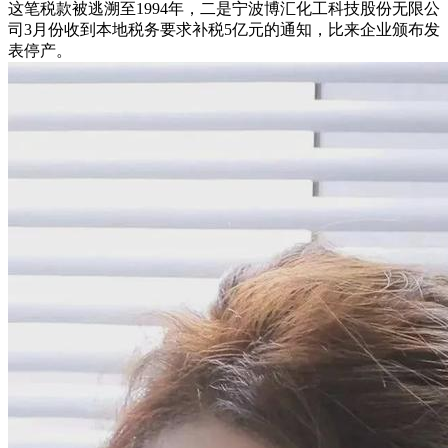
这笔税款被逃溯至1994年，二是宁波博汇化工科技股份无限公
司3月份收到本地税务要求补税5亿元的通知，比来企业颁布发
表停产。