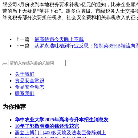
限公司3月份收到本地税务要求补税5亿元的通知，比来企业
苦的当下无疑是“落井下石”。跟多位省级、市级税务人士交
终究税务部分次要担任税收、社会安全费和相关非税收入的征
上一篇：
最高待遇今天晚上不戴
下一篇：
从罗永浩吐槽到行业反思：预制菜85%B端流向
关于我们
食品安全常识
食品安全动态
联系我们
为你推荐
华中农业大学2025年高考专升本招生消息发
10年了郭敬明圈的钱还没花完
矗立上博门口400多天埃及法老巨像辞别上