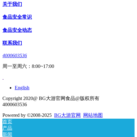
关于我们
食品安全常识
食品安全动态
联系我们
4000603536
周一至周六：8:00~17:00
English
Copyright 2020@ BG大游官网食品@版权所有
4000603536
Powered by
©2008-2025
BG大游官网
网站地图
首页
产品
新闻