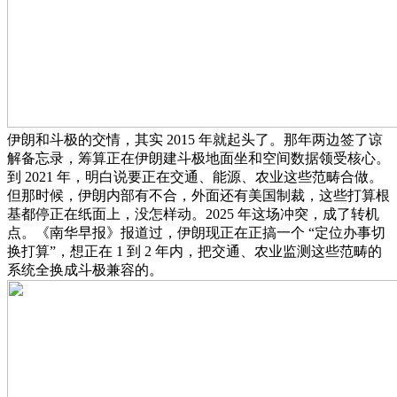
伊朗和斗极的交情，其实 2015 年就起头了。那年两边签了谅
解备忘录，筹算正在伊朗建斗极地面坐和空间数据领受核心。
到 2021 年，明白说要正在交通、能源、农业这些范畴合做。
但那时候，伊朗内部有不合，外面还有美国制裁，这些打算根
基都停正在纸面上，没怎样动。2025 年这场冲突，成了转机
点。《南华早报》报道过，伊朗现正在正搞一个 “定位办事切
换打算”，想正在 1 到 2 年内，把交通、农业监测这些范畴的
系统全换成斗极兼容的。