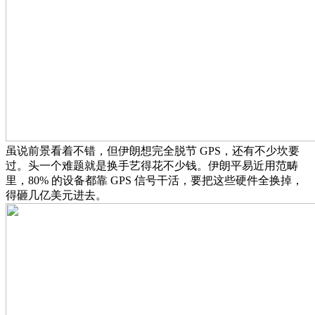
虽说前景看着不错，但伊朗想完全脱节 GPS，还有不少坎要
过。头一个难题就是换手艺得花不少钱。伊朗平易近用范畴
里，80% 的设备都靠 GPS 信号干活，要把这些硬件全换掉，
得砸几亿美元进去。