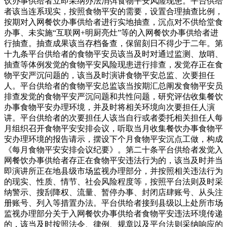
饮办事供给者立即采纳办法消弭食物平安风险现患。平台供给
者该当连系现实，按照食物平安的需要，设置合理抽查比例，
按期对入网餐饮办事供给者进行实地抽查，沉点对不供给堂食
办事、未实施“互联网+明厨亮灶”等的入网餐饮办事供给者进
行抽查。抽查成果该当存档备查，保留刻日不得少于二年。第
十九条平台供给者的食物平安员该当及时对通过监测、放哨、
抽查等体例发觉的食物平安风险现患进行排查，发觉存正在食
物平安严沉问题的，该当及时演讲食物平安总监、次要担任
人。平台供给者的食物平安总监该当按期汇总阐发食物平安员
排查发觉的食物平安严沉问题和共性问题，研究评估收集餐饮
办事食物平安办理环境，并及时将相关环境向次要担任人演
讲。平台供给者的次要担任人该当自行或者委托相关担任人每
月组织召开食物平安安排会议，听取当月收集餐饮办事食物平
安办理环境的报告请示，摆设下个月食物平安沉点工做，构成
《每月食物平安安排会议纪要》。第二十条平台供给者发觉入
网餐饮办事供给者存正在食物平安违法行为的，该当及时并当
即演讲所正在地县级市场监视办理部分，并按照相关违法行为
的现实、性质、情节、社会风险程度等，按照平台法则及时采
纳警示、搜刮降权、流量、暂停办事、封闭店肆账号、从头注
册账号、列入等措置办法。平台供给者接到县级以上处所市场
监视办理部分关于入网餐饮办事供给者食物平安违法环境传递
的，该当及时按照法令、律例、规章以及平台法则采纳响应的