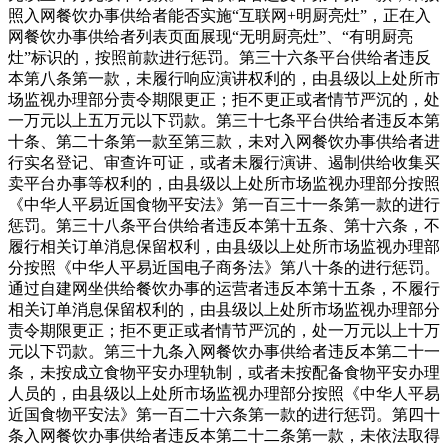
照入网餐饮办事供给者能否实施“互联网+明厨亮灶”，正在入
网餐饮办事供给者列表页面展现“无明厨亮灶”、“有明厨亮
灶”标识的，按照前款进行惩罚。第三十六条平台供给者违反
本第八条第一款，未履行响应演讲权利的，由县级以上处所市
场监视办理部分责令期限更正；拒不更正或者情节严沉的，处
一万元以上五万元以下罚款。第三十七条平台供给者违反本第
十条、第二十条第一款至第三款，未对入网餐饮办事供给者进
行实名登记、审查许可证，或者未履行演讲、遏制供给收集买
卖平台办事等权利的，由县级以上处所市场监视办理部分按照
《中华人平易近国食物平安法》第一百三十一条第一款的进行
惩罚。第三十八条平台供给者违反本第十五条、第十六条，不
履行相关订单消息保留权利，由县级以上处所市场监视办理部
分按照《中华人平易近国电子商务法》第八十条的进行惩罚。
通过自建网坐供给餐饮办事的运营者违反本第十五条，不履行
相关订单消息保留权利的，由县级以上处所市场监视办理部分
责令期限更正；拒不更正或者情节严沉的，处一万元以上十万
元以下罚款。第三十九条入网餐饮办事供给者违反本第二十一
条，未按成立食物平安办理轨制，或者未按配备食物平安办理
人员的，由县级以上处所市场监视办理部分按照《中华人平易
近国食物平安法》第一百二十六条第一款的进行惩罚。第四十
条入网餐饮办事供给者违反本第二十二条第一款，未依法取得