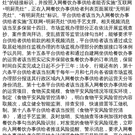
灶”的链接标识，并按照入网餐饮办事供给者能否实施“互联网
+明厨亮灶”，正在入网餐饮办事供给者列表页面展现“无明厨
亮灶”、“有明厨亮灶”标识。平台供给者该当为入网餐饮办事
供给者实施“互联网+明厨亮灶”供给手艺支撑。相关视频消息
该当至多保留十四日。市场监视办理部分正在依法开展监视查
抄、案件查询拜访、变乱措置等监管法律勾当时，能够要求平
台供给者供给前款的相关视频消息，平台供给者该当通过成立
取居处地担任监视办理的市场监视办理部分的数据接口等体例
予以共同。第十五条平台供给者和通过自建网坐供给餐饮办事
的运营者该当照实记实并保留收集餐饮办事的订单消息，保留
时间自买卖完成之日起不少于三年；法令、行规还有的，第十
六条平台供给者该当别离于每年一月和七月向各省级市场监视
办理部分报送其行政区域内入网餐饮办事供给者的运营天分等
身份消息。第十七条平台供给者该当连系入网餐饮办事供给者
的运营项目、食物买卖规模、食物平安风险情况等现实环境，
制定《食物平安风险管控清单》，明白食物平安风险管控内容
取频次，成立健全智能监测、排查安排、快速措置等工做机
制。第十八条平台供给者该当按照《食物平安风险管控清
单》，通过手艺监测、及时放哨、实地抽查等体例加强对收集
餐饮办事勾当的风险识别，对发觉的食物平安风险现患，立即
向入网餐饮办事供给者推送风险提醒、警示消息，要求入网餐