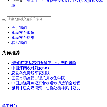
下一篇：
湖南上半年食物平安监测：13万批次抽检及格
率
关于我们
食品安全常识
食品安全动态
联系我们
为你推荐
“我们厂家从不消老鼠药！”夫妻吃网购
中国河南农村妇女BBY
恋爱岛免费线平安测试
国度市场监视办理总局收集学院
中国加强沉点液态食物道散拆运输全过程
昆明【建友双河湾】售楼处德律风【建友
关于我们