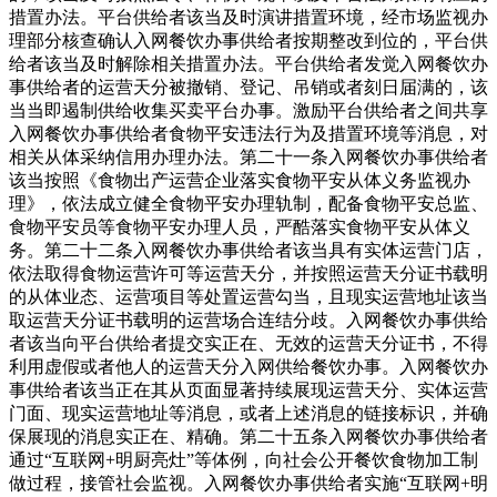
措置办法。平台供给者该当及时演讲措置环境，经市场监视办
理部分核查确认入网餐饮办事供给者按期整改到位的，平台供
给者该当及时解除相关措置办法。平台供给者发觉入网餐饮办
事供给者的运营天分被撤销、登记、吊销或者刻日届满的，该
当当即遏制供给收集买卖平台办事。激励平台供给者之间共享
入网餐饮办事供给者食物平安违法行为及措置环境等消息，对
相关从体采纳信用办理办法。第二十一条入网餐饮办事供给者
该当按照《食物出产运营企业落实食物平安从体义务监视办
理》，依法成立健全食物平安办理轨制，配备食物平安总监、
食物平安员等食物平安办理人员，严酷落实食物平安从体义
务。第二十二条入网餐饮办事供给者该当具有实体运营门店，
依法取得食物运营许可等运营天分，并按照运营天分证书载明
的从体业态、运营项目等处置运营勾当，且现实运营地址该当
取运营天分证书载明的运营场合连结分歧。入网餐饮办事供给
者该当向平台供给者提交实正在、无效的运营天分证书，不得
利用虚假或者他人的运营天分入网供给餐饮办事。入网餐饮办
事供给者该当正在其从页面显著持续展现运营天分、实体运营
门面、现实运营地址等消息，或者上述消息的链接标识，并确
保展现的消息实正在、精确。第二十五条入网餐饮办事供给者
通过“互联网+明厨亮灶”等体例，向社会公开餐饮食物加工制
做过程，接管社会监视。入网餐饮办事供给者实施“互联网+明