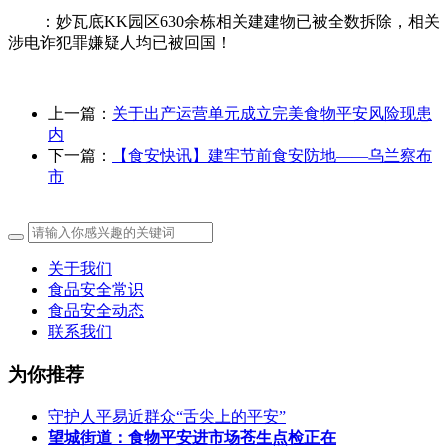
：妙瓦底KK园区630余栋相关建建物已被全数拆除，相关
涉电诈犯罪嫌疑人均已被回国！
上一篇：
关于出产运营单元成立完美食物平安风险现患
内
下一篇：
【食安快讯】建牢节前食安防地——乌兰察布
市
关于我们
食品安全常识
食品安全动态
联系我们
为你推荐
守护人平易近群众“舌尖上的平安”
望城街道：食物平安进市场苍生点检正在