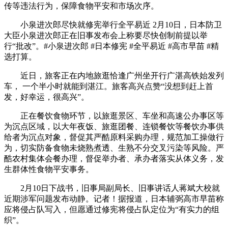
传等违法行为，保障食物平安和市场次序。
小泉进次郎尽快就修宪举行全平易近 2月10日，日本防卫
大臣小泉进次郎正在旧事发布会上称要尽快创制前提以举
行“批改”。#小泉进次郎 #日本修宪 #全平易近 #高市早苗 #精
选打算。
近日，旅客正在内地旅逛恰逢广州坐开行广湛高铁始发列
车， 一个半小时就能到湛江。旅客高兴点赞“没想到赶上首
发，好幸运，很高兴”。
正在餐饮食物环节，以旅逛景区、车坐和高速公办事区等
为沉点区域，以大年夜饭、旅逛团餐、连锁餐饮等餐饮办事供
给者为沉点对象，督促其严酷原料采购办理，规范加工操做行
为，切实防备食物未烧熟煮透、生熟不分交叉污染等风险。严
酷农村集体会餐办理，督促举办者、承办者落实从体义务，发
生群体性食物平安事务。
2月10日下战书，旧事局副局长、旧事讲话人蒋斌大校就
近期涉军问题发布动静。记者！据报道，日本辅弼高市早苗称
应将侵占队写入，但愿通过修宪将侵占队定位为“有实力的组
织”。