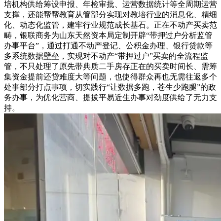
培机构供给筹设申报、年检审批、运营数据统计等全周期运营
支撑，还能帮帮教育从管部分实现对教培行业的消息化、精细
化、动态化监管，建牢行业规范成长基石。正在不动产买卖范
畴，银联商务为山东天然资本局定制开辟“带押过户分析监管
办事平台”，通过打通不动产登记、公积金办理、银行贷款等
多系统数据壁垒，实现对不动产“带押过户”买卖的全流程监
管，不只处理了原先带典质二手房存正在的买卖时间长、需筹
集资金提前还贷难度大等问题，也使得群众再也无需往返多个
处事部分打点事项，切实践行“让数据多跑，苍生少跑腿”的政
务办事，为优化营商、提拔平易近生办事对劲度供给了无力支
持。