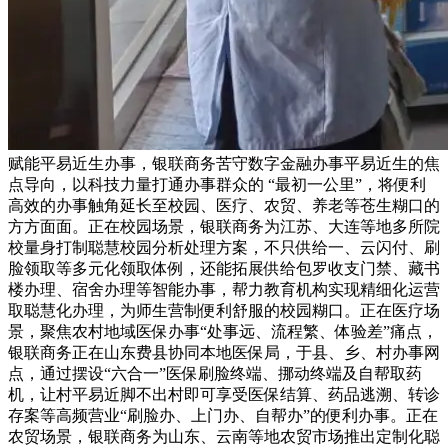
赋能平易近生办事，银联商务苦守数字金融办事平易近生的焦
点导向，以科技力量打通办事群众的 “最初一公里”，将便利
高效的办事触角延长至校园、医疗、农贸、养老等苍生糊口的
方方面面。正在校园场景，银联商务为江苏、大连等地多所院
校量身打制聪慧校园分析处理方案，不只供给一、云闪付、刷
脸领取等多元化领取体例，还能拓展供给包罗收支门禁、藏书
楼办理、宿舍办理等智能办事，帮力教育机构实现精细化运营
取聪慧化办理，为师生营制便利舒服的校园糊口。正在医疗场
景，聚焦农村地域医保办事“处事远、流程繁、体验差”痛点，
银联商务正在山东费县协同本地医保局，于县、乡、村办事网
点，通过摆设“六合一”医保刷脸终端、挪动终端及自帮取药
机，让村平易近脚不出村即可享受医保结算、药品逃溯、转诊
存案等高频营业“刷脸办、上门办、自帮办”的便利办事。正在
农贸场景，银联商务为山东、云南等地农贸市场推出定制化聪