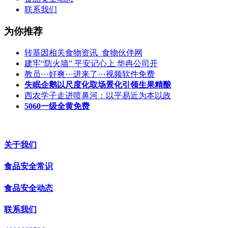
联系我们
为你推荐
转基因相关食物资讯_食物伙伴网
建牢“防火墙” 平安记心上 华冉公司开
教员⋯好爽⋯进来了⋯视频软件免费
失眠企鹅以尺度化取场景化引领生果精酿
西农学子走进喷鼻河：以平易近为本以政
5060一级全黄免费
关于我们
食品安全常识
食品安全动态
联系我们