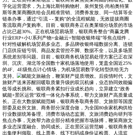
字化运营需求，为上海比斯特购物村、泉州复悦·尚柏奥特莱
斯等奥莱商圈供给会员精准营销、消费券发放、同一结算等全
链条办事，通过“引流 - - 复购”的全流程赋能，无效提拔商圈
客流取商户复购率。目前，银联商务正在奥莱细分场景的市场
占比已超30%。正在机场贸易场景，银联商务整合“商赢龙腾
行业ERP+小U系列产物+金融云+智能收银终端”等焦点组件，
针对性破解机场贸易多业态、多品牌收银终端数据分离、连锁
门店供应链亏弱、商品发卖管控不脚、数据不全，以及多场景
系统差别等问题。目前，银联商务机场贸易处理方案已正在深
圳、沉庆、湖北等全国数十家机场落地使用，笼盖全国近25%
的4F、4E级焦点计心情场，为机场贸易数字化转型供给无力
支持。
赋能文旅融合，鞭策财产提质增效。后疫情时代，文
旅财产送来苏醒回暖取质量升级的双沉机缘，业态协同效能偏
低等成长挑和。银联商务紧扣行业成长趋向，立异建立“政务
赋能+景区运营”双维一体化办事系统，帮力文旅财产高质量成
长。正在大数据赋能范畴，银联商务取商务部、文旅部等国度
部委及处所文旅、商务部分深度合做，为全国80余家机构供给
行业数据统筹备理、消费市场动态监测、文旅消费趋向研判等
焦点办事，无效帮力政企部分精准把握市场脉搏，鞭策商旅文
多业态深度融合、协同成长。正在景区运营范畴，银联商务推
出集便利领取、线上票务、线下扫码或身份证检票、人流监