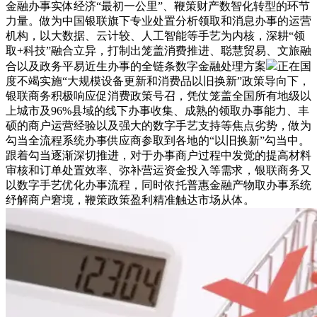
金融办事实体经济“最初一公里”、鞭策财产数智化转型的环节
力量。做为中国银联旗下专业处置分析领取和消息办事的运营
机构，以大数据、云计较、人工智能等手艺为内核，深耕“领
取+科技”融合立异，打制出笼盖消费推进、聪慧贸易、文旅融
合以及政务平易近生办事的全链条数字金融处理方案
正在国
度不竭实施“大规模设备更新和消费品以旧换新”政策导向下，
银联商务积极响应促消费政策号召，凭仗笼盖全国所有地级以
上城市及96%县域的线下办事收集、成熟的领取办事能力、丰
硕的商户运营经验以及强大的数字手艺支持等焦点劣势，做为
勾当全流程系统办事供应商参取到各地的“以旧换新”勾当中。
跟着勾当逐渐深切推进，对于办事商户过程中发觉的提高材料
审核和订单处置效率、弥补营运资金投入等需求，银联商务又
以数字手艺优化办事流程，同时依托普惠金融产物取办事系统
纾解商户窘境，鞭策政策盈利精准触达市场从体。