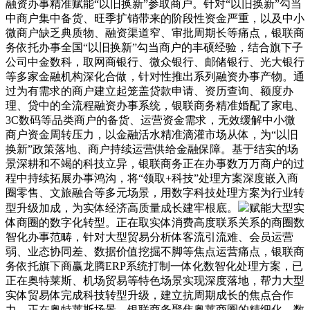
融资办事精准赋能“以旧换新”参取商户。针对“以旧换新”勾当
中商户集中备货、旺季扩销带来的阶段性资金严重，以及中小
微商户缺乏典质物、融资渠道窄、审批周期长等痛点，银联商
务依托办事全国“以旧换新”勾当商户的丰硕经验，结合旗下子
公司中金数科，取网商银行、微众银行、邮储银行、光大银行
等多家金融机构深化合做，针对性推出系列融资办事产物。通
过为有需求的商户建立起笼盖贷款申请、资历查询、额度办
理、贷中的全流程融资办事系统，银联商务精准婚配了家电、
3C数码等品类商户的备货、运营资金需求，无效缓解中小微
商户资金周转压力，以金融活水精准滴灌市场从体，为“以旧
换新”政策落地、商户持续运营供给金融保障。基于结实的场
景深耕和不竭的科技立异，银联商务正在办事数万万商户的过
程中持续拓展办事鸿沟，将“领取+科技”处理方案深度嵌入商
圈零售、文旅融合等多元场景，用数字科技处理方案为行业转
型升级加成，为实体经济高质量成长建牢根底。
赋能大型实
体商圈的数字化转型。正在取实体消费高度联系关系的商圈数
智化办事范畴，针对大型贸易分析体客流引流难、会员运营
弱、业态协同差、数据价值挖掘不脚等焦点运营痛点，银联商
务依托旗下商赢龙腾ERP系统打制一体化数智化处理方案，已
正在奥特莱斯、机场贸易等特色场景实现深度落地，帮力大型
实体贸易体完成科技转型升级，建立抗周期成长的焦点合作
力。正在奥特莱斯场景，银联商务聚焦奥莱商圈的精细化、数