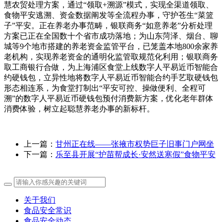
慧农贸处理方案，通过“领取+溯源”模式，实现全渠道领取、
食物平安逃溯、资金数据阐发等全流程办事，守护苍生“菜篮
子”平安。正在养老办事范畴，银联商务“如意养老”分析处理
方案已正在全国数十个省市成功落地；为山东菏泽、烟台、聊
城等9个地市搭建的养老资金监管平台，已笼盖本地800余家养
老机构，实现养老资金的通明化监管取规范化利用；银联商务
取工商银行合做，为上海浦区食堂上线数字人平易近币智能合
约硬钱包，立异性地将数字人平易近币智能合约手艺取硬钱包
形态相连系，为食堂打制出“平安可控、操做便利、全程可
溯”的数字人平易近币硬钱包预付消费新方案，优化老年群体
消费体验，树立起聪慧养老办事的新标杆。
上一篇：
甘州正在线——张掖市权势巨子旧事门户网坐
下一篇：
乐至县开展“护苗帮成长·安然送寒假”食物平安
关于我们
食品安全常识
食品安全动态