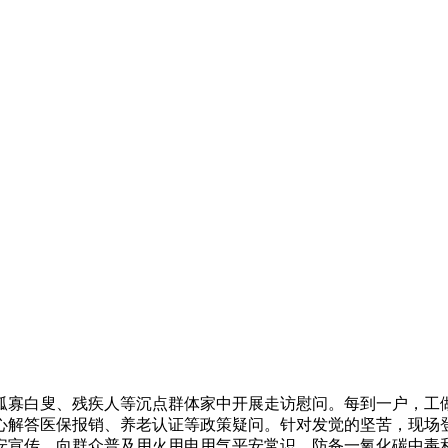
寡白叟、残疾人等沉点群体家中开展走访慰问。每到一户，工做
心解答医保报销、养老认证等政策疑问。针对发觉的坚苦，现场
宣传，向群众普及用火用电用气平安常识，防备一氧化碳中毒和